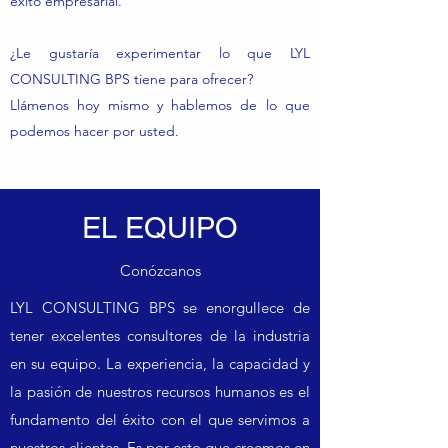
éxito empresarial.
¿Le gustaría experimentar lo que LYL
CONSULTING BPS tiene para ofrecer?
Llámenos hoy mismo y hablemos de lo que
podemos hacer por usted.
EL EQUIPO
Conózcanos
LYL CONSULTING BPS se enorgullece de
tener excelentes consultores de la industria
en su equipo. La experiencia, la capacidad y
la pasión de nuestros recursos humanos es el
fundamento del éxito con el que servimos a
nuestros clientes. Es por esto que creemos en